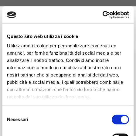
Nuova Genova
Tutti
Questo sito web utilizza i cookie
Diana
Utilizziamo i cookie per personalizzare contenuti ed
annunci, per fornire funzionalità dei social media e per
Nuova Genova
TUTTI I MODELLI DI VETRATE
analizzare il nostro traffico. Condividiamo inoltre
Gamma Persiane 45mm
informazioni sul modo in cui utilizza il nostro sito con i
nostri partner che si occupano di analisi dei dati web,
Slide Extra
pubblicità e social media, i quali potrebbero combinarle
con altre informazioni che ha fornito loro o che hanno
raccolto dal suo utilizzo dei loro servizi.
Flex Up
Selezione
Necessari
del
Flex Down
consenso